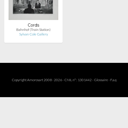
Cords
Bahnhof (Train Station)
Sylvan Cole Gallery
Copyright Amorosart 2008 - 2026 - CNIL n° : 1301442 -
Glossaire
-
F.a.q