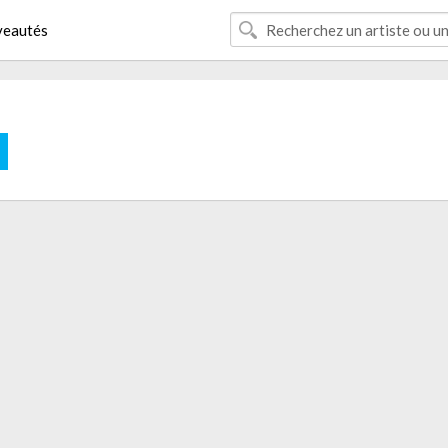
eautés
E