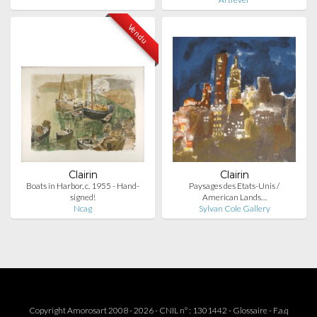
Vendu
Clairin
Clairin
Boats in Harbor, c. 1955 - Hand-
Paysages des Etats-Unis /
signed!
American Lands…
Ncag
Sylvan Cole Gallery
Copyright Amorosart 2008 - 2026 - CNIL n° : 1301442 -
Glossaire
-
F.a.q