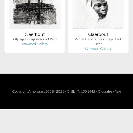
Claerbout
Claerbout
Olympia - Impression of Rain
White Hand Supporting a Black
Winwood Gallery
Head
Winwood Gallery
Copyright Amorosart 2008 - 2026 - CNIL n° : 1301442 -
Glossaire
-
F.a.q