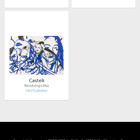
Castelli
Revolving Litho
Mel Publisher