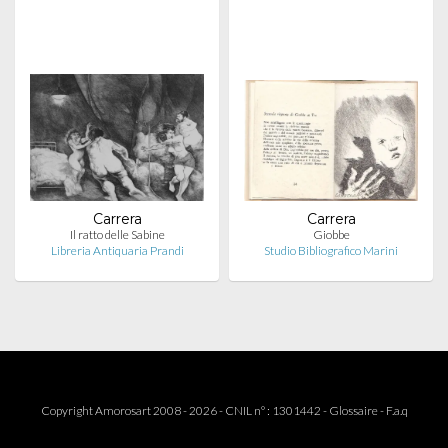
Carrera
Carrera
Il ratto delle Sabine
Giobbe
Libreria Antiquaria Prandi
Studio Bibliografico Marini
Copyright Amorosart 2008 - 2026 - CNIL n° : 1301442 -
Glossaire
-
F.a.q