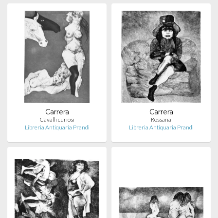
Carrera
Carrera
Cavalli curiosi
Rossana
Libreria Antiquaria Prandi
Libreria Antiquaria Prandi