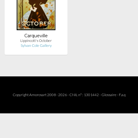
Carqueville
Lippincott's October
Sylvan Cole Gallery
Copyright Amorosart 2008 - 2026 - CNIL n° : 1301442 -
Glossaire
-
F.a.q