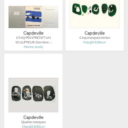
Capdeville
Capdeville
CINQ PEINTRES ET UN
Cinq marques vertes
SCULPTEUR. Derrière …
Maeght Editeur
Patrice Jeudy
Capdeville
Quatre marques
Maeght Editeur