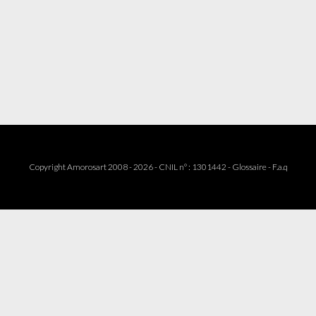
Copyright Amorosart 2008 - 2026 - CNIL n° : 1301442 -
Glossaire
-
F.a.q