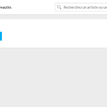
eautés
E