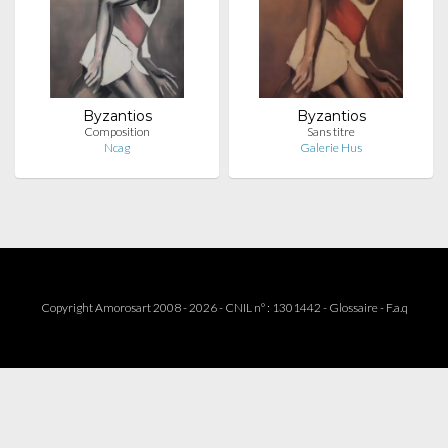
Byzantios
Byzantios
Composition
Sans titre
Ncag
Galerie Hus
Copyright Amorosart 2008 - 2026 - CNIL n° : 1301442 -
Glossaire
-
F.a.q