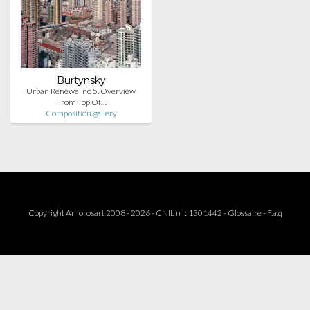
Burtynsky
Urban Renewal no 5. Overview
From Top Of…
Composition.gallery
Copyright Amorosart 2008 - 2026 - CNIL n° : 1301442 -
Glossaire
-
F.a.q