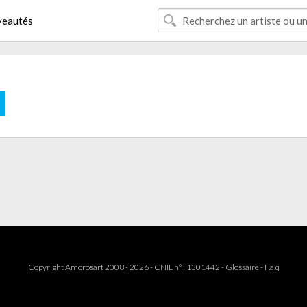
eautés
E
Copyright Amorosart 2008 - 2026 - CNIL n° : 1301442 -
Glossaire
-
F.a.q