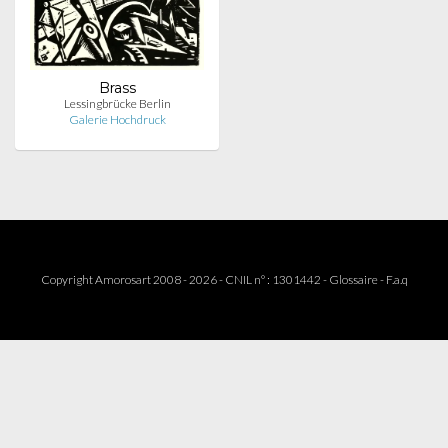
Brass
Lessingbrücke Berlin
Galerie Hochdruck
Copyright Amorosart 2008 - 2026 - CNIL n° : 1301442 -
Glossaire
-
F.a.q