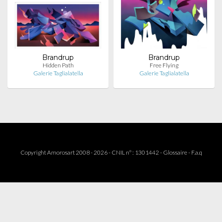
Brandrup
Brandrup
Hidden Path
Free Flying
Galerie Taglialatella
Galerie Taglialatella
Copyright Amorosart 2008 - 2026 - CNIL n° : 1301442 -
Glossaire
-
F.a.q