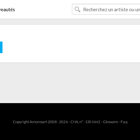
eautés
E
Copyright Amorosart 2008 - 2026 - CNIL n° : 1301442 -
Glossaire
-
F.a.q