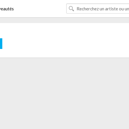
eautés
E