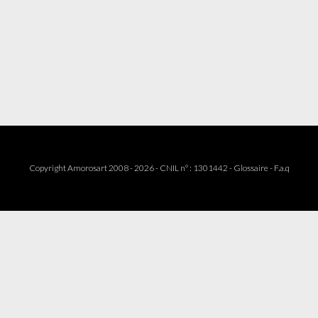
Copyright Amorosart 2008 - 2026 - CNIL n° : 1301442 -
Glossaire
-
F.a.q