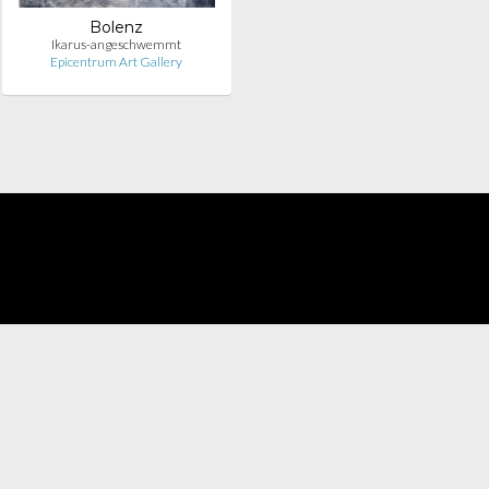
Bolenz
Ikarus-angeschwemmt
Epicentrum Art Gallery