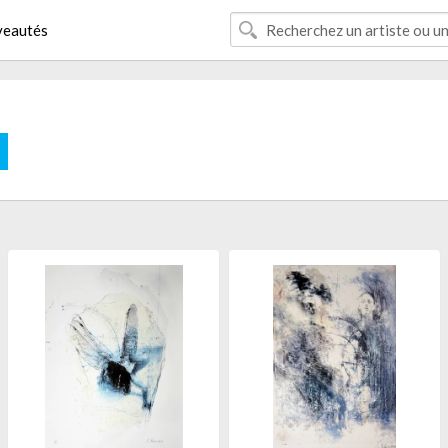
eautés
E