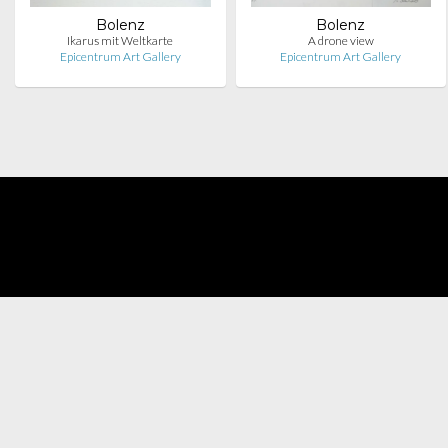
Bolenz
Bolenz
Ikarus mit Weltkarte
A drone view
Epicentrum Art Gallery
Epicentrum Art Gallery