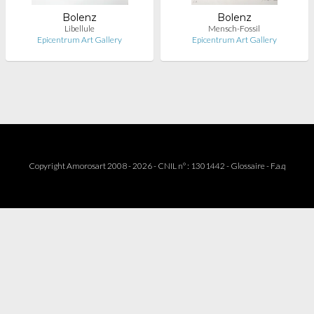
Bolenz
Bolenz
Libellule
Mensch-Fossil
Epicentrum Art Gallery
Epicentrum Art Gallery
Copyright Amorosart 2008 - 2026 - CNIL n° : 1301442 -
Glossaire
-
F.a.q