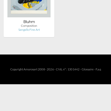
Bluhm
Composition
Sangallo Fine Art
Copyright Amorosart 2008 - 2026 - CNIL n° : 1301442 -
Glossaire
-
F.a.q