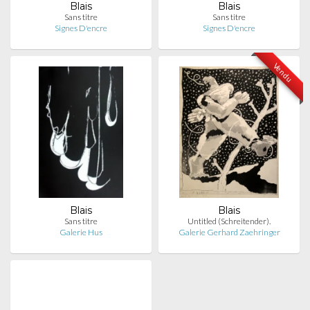
Blais
Blais
Sans titre
Sans titre
Signes D'encre
Signes D'encre
Vendu
Blais
Blais
Sans titre
Untitled (Schreitender).
Galerie Hus
Galerie Gerhard Zaehringer