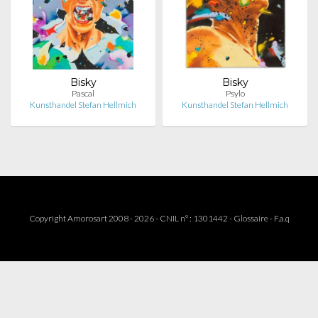
Bisky
Bisky
Pascal
Psylo
Kunsthandel Stefan Hellmich
Kunsthandel Stefan Hellmich
Copyright Amorosart 2008 - 2026 - CNIL n° : 1301442 -
Glossaire
-
F.a.q