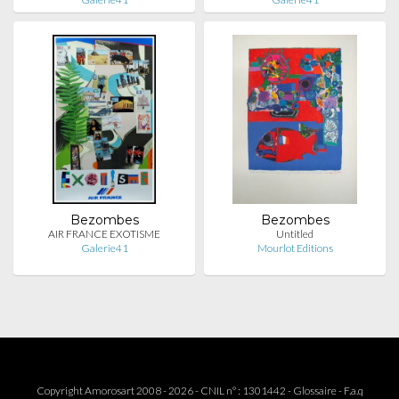
Bezombes
Bezombes
AIR FRANCE EXOTISME
Untitled
Galerie41
Mourlot Editions
Copyright Amorosart 2008 - 2026 - CNIL n° : 1301442 -
Glossaire
-
F.a.q