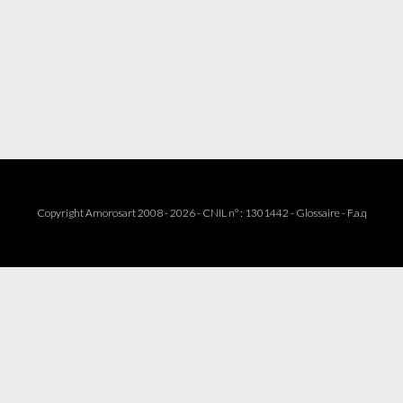
Copyright Amorosart 2008 - 2026 - CNIL n° : 1301442 -
Glossaire
-
F.a.q