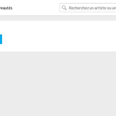
eautés
E