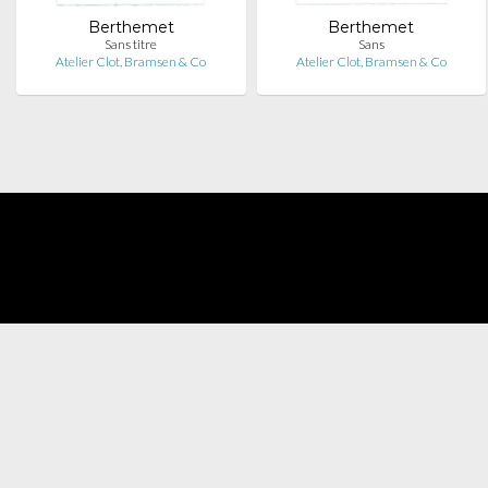
Berthemet
Berthemet
Sans titre
Sans
Atelier Clot, Bramsen & Co
Atelier Clot, Bramsen & Co