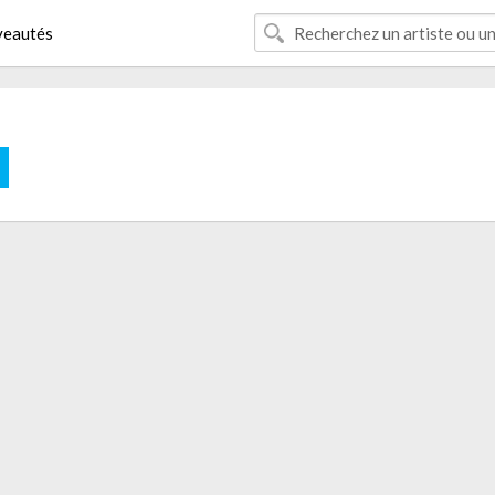
eautés
E