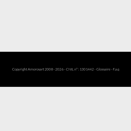
Copyright Amorosart 2008 - 2026 - CNIL n° : 1301442 -
Glossaire
-
F.a.q