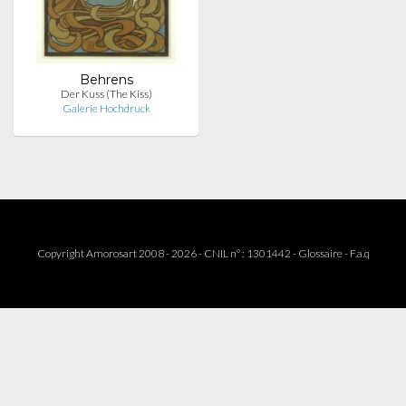
Behrens
Der Kuss (The Kiss)
Galerie Hochdruck
Copyright Amorosart 2008 - 2026 - CNIL n° : 1301442 -
Glossaire
-
F.a.q