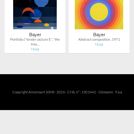
Bayer
Bayer
Portfolio ("tender picture E", "the
Abstract composition, 1971
tree…
Ncag
Ncag
Copyright Amorosart 2008 - 2026 - CNIL n° : 1301442 -
Glossaire
-
F.a.q