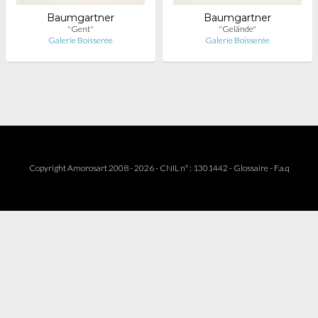
Baumgartner
Baumgartner
"Gent"
"Gelände"
Galerie Boisserée
Galerie Boisserée
Copyright Amorosart 2008 - 2026 - CNIL n° : 1301442 -
Glossaire
-
F.a.q