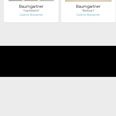
Baumgartner
Baumgartner
"Nachtfahrt"
"Belfast I"
Galerie Boisserée
Galerie Boisserée