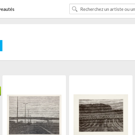
eautés
E