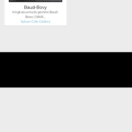
Baud-Bovy
Vingt oeuvres du peintre Baud-
Bovy (1848…
Sylvan Cole Gallery