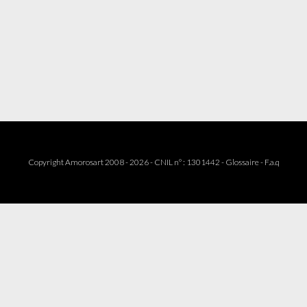
Copyright Amorosart 2008 - 2026 - CNIL n° : 1301442 -
Glossaire
-
F.a.q