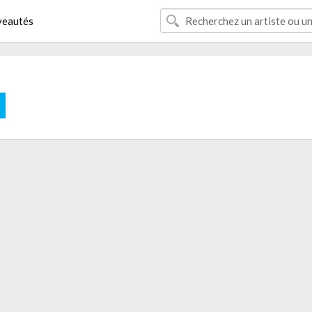
eautés
E