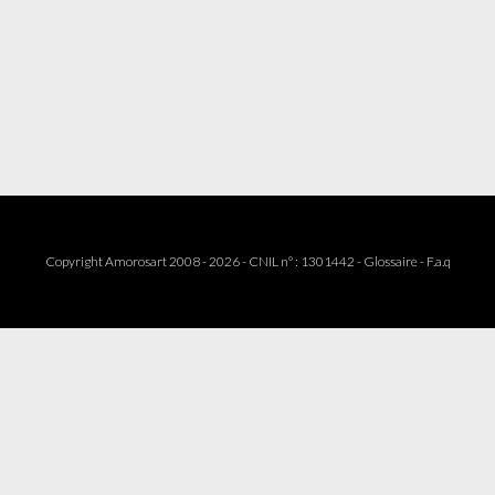
Copyright Amorosart 2008 - 2026 - CNIL n° : 1301442 -
Glossaire
-
F.a.q