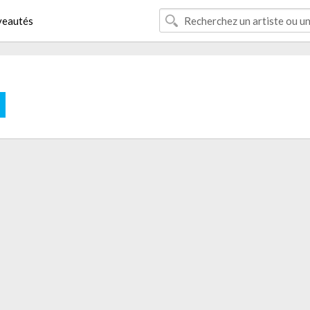
eautés
E