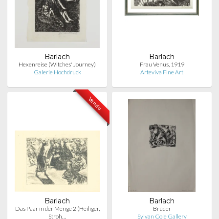
Barlach
Barlach
Hexenreise (Witches' Journey)
Frau Venus, 1919
Galerie Hochdruck
Arteviva Fine Art
Vendu
Barlach
Barlach
Das Paar in der Menge 2 (Heiliger,
Brüder
Stroh…
Sylvan Cole Gallery