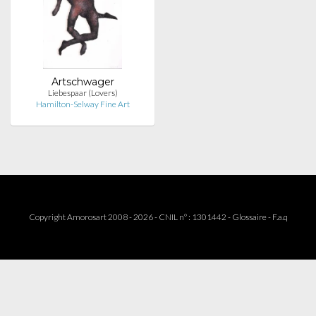
Artschwager
Liebespaar (Lovers)
Hamilton-Selway Fine Art
Copyright Amorosart 2008 - 2026 - CNIL n° : 1301442 -
Glossaire
-
F.a.q