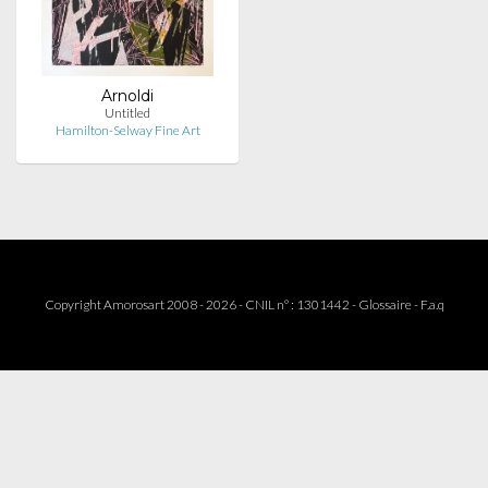
Arnoldi
Untitled
Hamilton-Selway Fine Art
Copyright Amorosart 2008 - 2026 - CNIL n° : 1301442 -
Glossaire
-
F.a.q