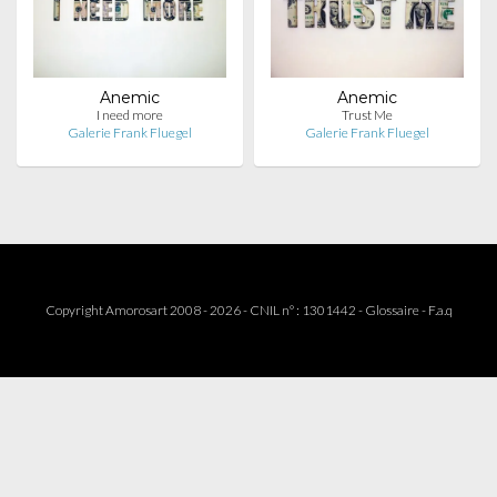
Anemic
Anemic
I need more
Trust Me
Galerie Frank Fluegel
Galerie Frank Fluegel
Copyright Amorosart 2008 - 2026 - CNIL n° : 1301442 -
Glossaire
-
F.a.q