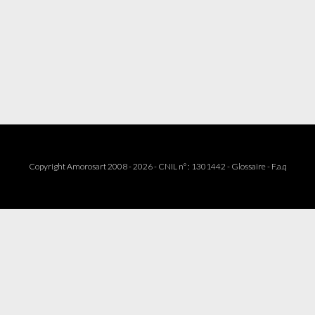
Copyright Amorosart 2008 - 2026 - CNIL n° : 1301442 -
Glossaire
-
F.a.q