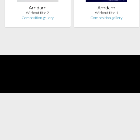
Amdam
Amdam
Without title 2
Without title 1
Composition.gallery
Composition.gallery