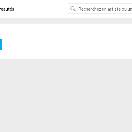
eautés
E