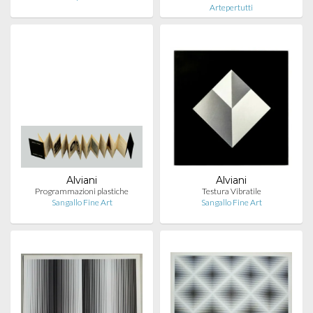
Artepertutti
Alviani
Alviani
Programmazioni plastiche
Testura Vibratile
Sangallo Fine Art
Sangallo Fine Art