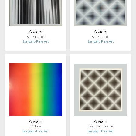
Alviani
Alviani
Senza titolo
Senza titolo
Sangallo Fine Art
Sangallo Fine Art
Alviani
Alviani
Colore
Testura vibratile
Sangallo Fine Art
Sangallo Fine Art