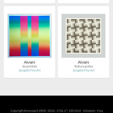
Alviani
Alviani
Senza titolo
Testura grafica
Sangallo Fine Art
Sangallo Fine Art
Copyright Amorosart 2008 - 2026 - CNIL n° : 1301442 -
Glossaire
-
F.a.q