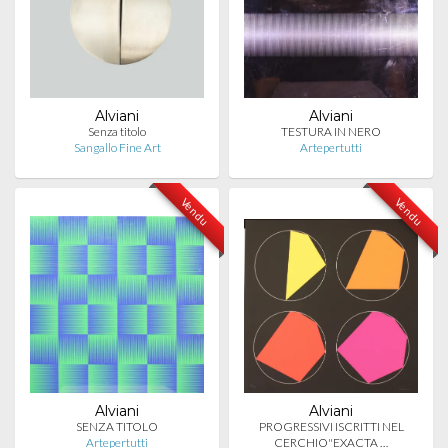
Alviani
Alviani
Senza titolo
TESTURA IN NERO
Sangallo Fine Art
Artepertutti
Vendu
Vendu
Alviani
Alviani
SENZA TITOLO
PROGRESSIVI ISCRITTI NEL
Artepertutti
CERCHIO"EXACTA …