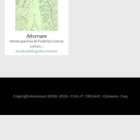
Altomare
Veinte poemas de Federico Garcia
Lorca c…
Studio Bibliografico Marini
Copyright Amorosart 2008 - 2026 - CNIL n° : 1301442 -
Glossaire
-
F.a.q