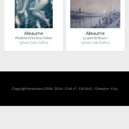
Alleaume
Alleaume
Phalène et les feux follets
Le port de Rouen
Sylvan Cole Gallery
Sylvan Cole Gallery
Copyright Amorosart 2008 - 2026 - CNIL n° : 1301442 -
Glossaire
-
F.a.q