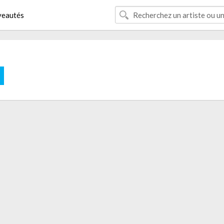
eautés
E