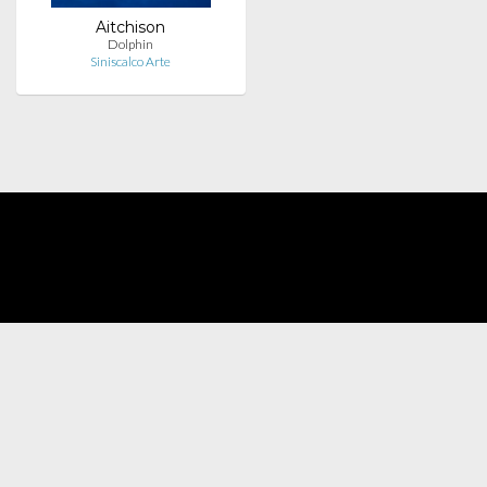
Aitchison
Dolphin
Siniscalco Arte