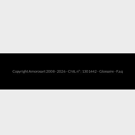
Copyright Amorosart 2008 - 2026 - CNIL n° : 1301442 -
Glossaire
-
F.a.q