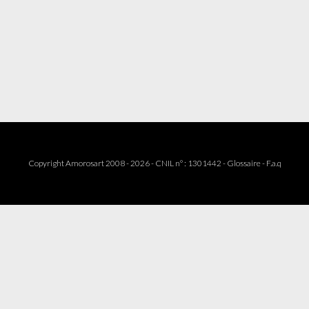
Copyright Amorosart 2008 - 2026 - CNIL n° : 1301442 -
Glossaire
-
F.a.q