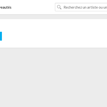
eautés
E