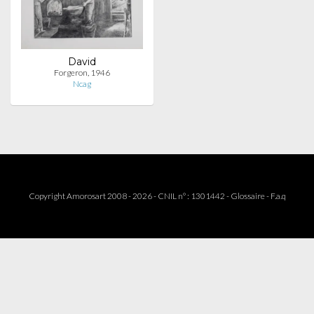
David
Forgeron, 1946
Ncag
Copyright Amorosart 2008 - 2026 - CNIL n° : 1301442 -
Glossaire
-
F.a.q