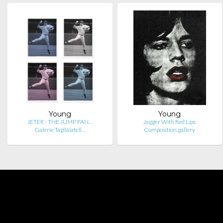
Young
Young
JETER - THE JUMP FAN…
Jagger With Red Lips
Galerie Taglialatell…
Composition.gallery