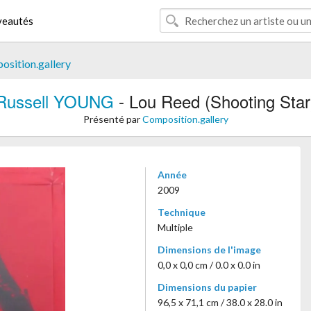
eautés
sition.gallery
Russell YOUNG
- Lou Reed (Shooting Star
Présenté par
Composition.gallery
Année
2009
Technique
Multiple
Dimensions de l'image
0,0 x 0,0 cm / 0.0 x 0.0 in
Dimensions du papier
96,5 x 71,1 cm / 38.0 x 28.0 in