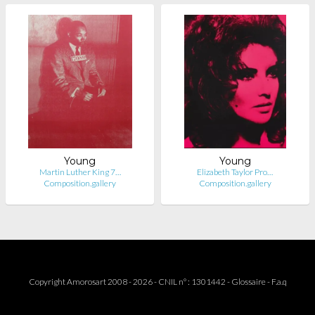
Young
Young
Martin Luther King 7…
Elizabeth Taylor Pro…
Composition.gallery
Composition.gallery
Copyright Amorosart 2008 - 2026 - CNIL n° : 1301442 -
Glossaire
-
F.a.q