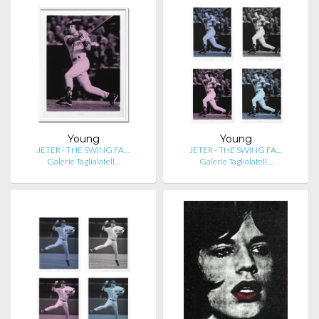
Young
Young
JETER - THE SWING FA…
JETER - THE SWING FA…
Galerie Taglialatell…
Galerie Taglialatell…