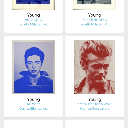
Young
Young
AL PACINO
Franck SINATRA
Isabelle Milsztein A…
Isabelle Milsztein A…
Young
Young
Al Pacino
James Dean Red &Whit…
Composition.gallery
Composition.gallery