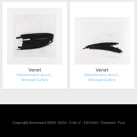
Venet
Venet
Effondrement: Arcs 0…
Effondrement: Arcs 0…
Winwood Gallery
Winwood Gallery
Copyright Amorosart 2008 - 2026 - CNIL n° : 1301442 -
Glossaire
-
F.a.q