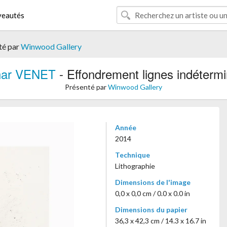
eautés
té par
Winwood Gallery
nar VENET
- Effondrement lignes indéterm
Présenté par
Winwood Gallery
Année
2014
Technique
Lithographie
Dimensions de l'image
0,0 x 0,0 cm / 0.0 x 0.0 in
Dimensions du papier
36,3 x 42,3 cm / 14.3 x 16.7 in