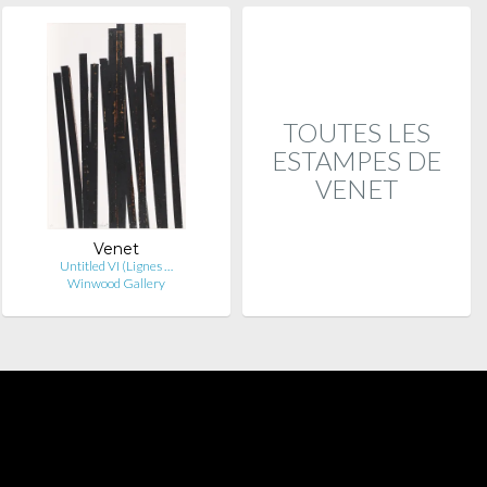
TOUTES LES
ESTAMPES DE
VENET
Venet
Untitled VI (Lignes …
Winwood Gallery