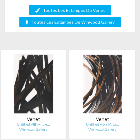
Toutes Les Estampes De Venet
Toutes Les Estampes De Winwood Gallery
Venet
Venet
Untitled VIII (Angle…
Untitled V bis (Arcs…
Winwood Gallery
Winwood Gallery