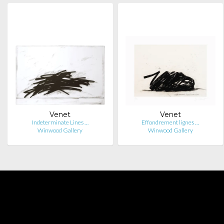
Venet
Venet
Indeterminate Lines …
Effondrement lignes …
Winwood Gallery
Winwood Gallery