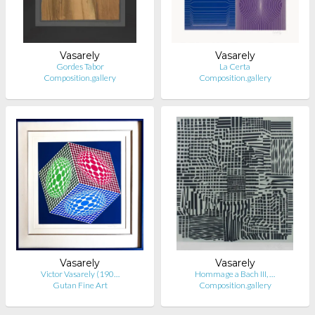
Vasarely
Vasarely
Gordes Tabor
La Certa
Composition.gallery
Composition.gallery
Vasarely
Vasarely
Victor Vasarely (190…
Hommage a Bach III, …
Gutan Fine Art
Composition.gallery