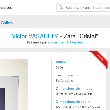
eautés
 Gallery
Victor VASARELY
- Zara "Cristal"
Présenté par
Epicentrum Art Gallery
Vendu
Année
1969
Technique
Sérigraphie
Dimensions de l'image
0,0 x 0,0 cm / 0.0 x 0.0 in
Dimensions du papier
46,0 x 40,0 cm / 18.1 x 15.7 in