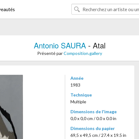
eautés
Antonio SAURA
- Atal
Présenté par
Composition.gallery
Année
1983
Technique
Multiple
Dimensions de l'image
0,0 x 0,0 cm / 0.0 x 0.0 in
Dimensions du papier
69,5 x 49,5 cm / 27.4 x 19.5 in