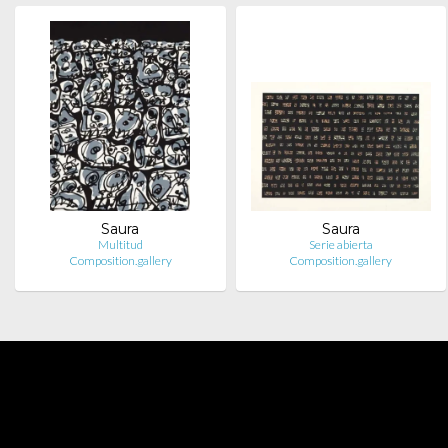
Saura
Saura
Multitud
Serie abierta
Composition.gallery
Composition.gallery