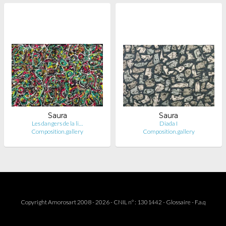
Saura
Saura
Les dangers de la li…
Diada I
Composition.gallery
Composition.gallery
Copyright Amorosart 2008 - 2026 - CNIL n° : 1301442 -
Glossaire
-
F.a.q