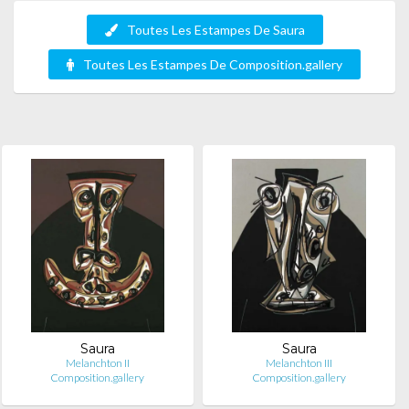
Toutes Les Estampes De Saura
Toutes Les Estampes De Composition.gallery
Saura
Saura
Melanchton II
Melanchton III
Composition.gallery
Composition.gallery