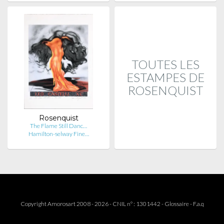
TOUTES LES
ESTAMPES DE
ROSENQUIST
Rosenquist
The Flame Still Danc…
Hamilton-selway Fine…
Copyright Amorosart 2008 - 2026 - CNIL n° : 1301442 -
Glossaire
-
F.a.q