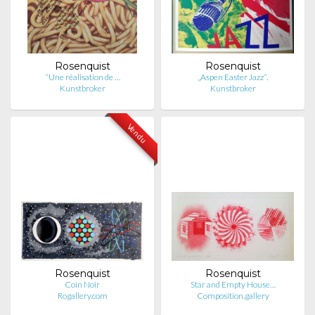
Rosenquist
Rosenquist
“Une réalisation de …
„Aspen Easter Jazz“.
Kunstbroker
Kunstbroker
Vendu
Rosenquist
Rosenquist
Coin Noir
Star and Empty House…
Rogallery.com
Composition.gallery