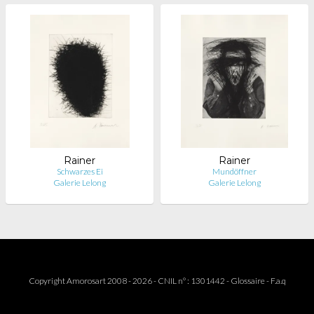
Rainer
Rainer
Schwarzes Ei
Mundöffner
Galerie Lelong
Galerie Lelong
Copyright Amorosart 2008 - 2026 - CNIL n° : 1301442 -
Glossaire
-
F.a.q