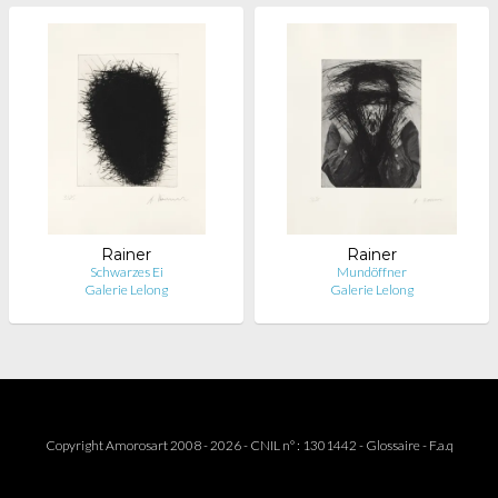
Rainer
Rainer
Schwarzes Ei
Mundöffner
Galerie Lelong
Galerie Lelong
Copyright Amorosart 2008 - 2026 - CNIL n° : 1301442 -
Glossaire
-
F.a.q