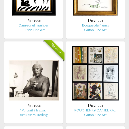
Picasso
Picasso
Danseur et musicien
Bouquet de Fleurs
Gutan Fine Art
Gutan Fine Art
Nouveau
Picasso
Picasso
' Portrait à la ciga…
POUR HENRY-DANIEL KA…
Art Riviera Trading
Gutan Fine Art