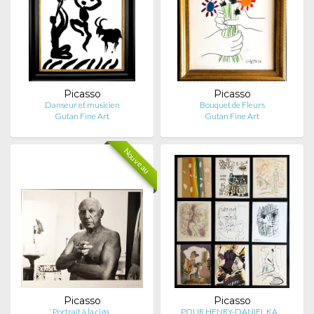
Picasso
Picasso
Danseur et musicien
Bouquet de Fleurs
Gutan Fine Art
Gutan Fine Art
Nouveau
Picasso
Picasso
' Portrait à la ciga…
POUR HENRY-DANIEL KA…