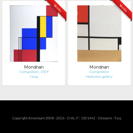
Vendu
Vendu
Mondrian
Mondrian
Composition, 1929
Composition
Ncag
Hedonism.gallery
Copyright Amorosart 2008 - 2026 - CNIL n° : 1301442 -
Glossaire
-
F.a.q