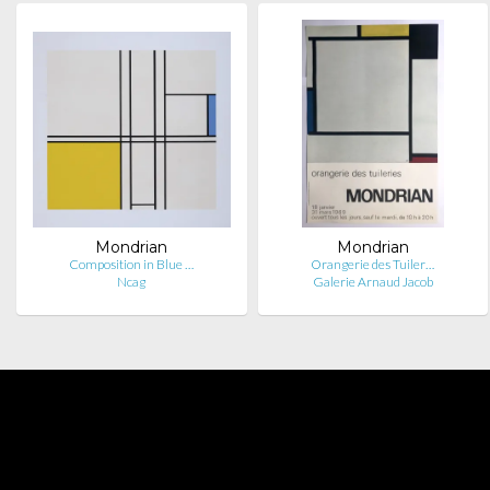
Mondrian
Mondrian
Composition in Blue …
Orangerie des Tuiler…
Ncag
Galerie Arnaud Jacob