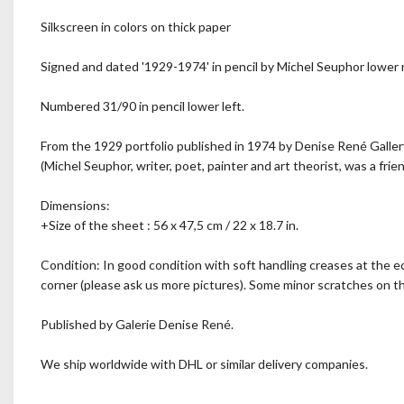
Silkscreen in colors on thick paper
Signed and dated '1929-1974' in pencil by Michel Seuphor lower r
Numbered 31/90 in pencil lower left.
From the 1929 portfolio published in 1974 by Denise René Galler
(Michel Seuphor, writer, poet, painter and art theorist, was a frie
Dimensions:
+Size of the sheet : 56 x 47,5 cm / 22 x 18.7 in.
Condition: In good condition with soft handling creases at the ed
corner (please ask us more pictures). Some minor scratches on the
Published by Galerie Denise René.
We ship worldwide with DHL or similar delivery companies.
--