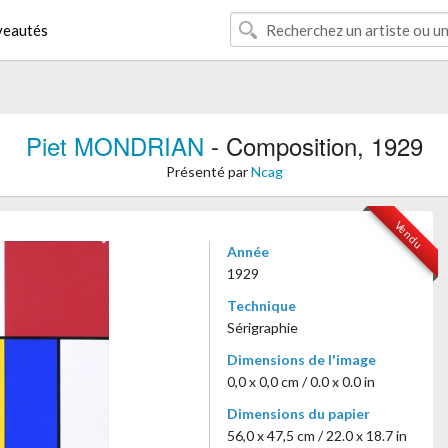
eautés
Piet MONDRIAN
- Composition, 1929
Présenté par
Ncag
Vendu
Année
1929
Technique
Sérigraphie
Dimensions de l'image
0,0 x 0,0 cm / 0.0 x 0.0 in
Dimensions du papier
56,0 x 47,5 cm / 22.0 x 18.7 in